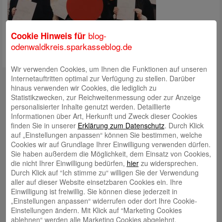
blog-
Cookie Hinweis für
odenwaldkreis.sparkasseblog.de
Wir verwenden Cookies, um Ihnen die Funktionen auf unseren
Kontakt
Internetauftritten optimal zur Verfügung zu stellen. Darüber
hinaus verwenden wir Cookies, die lediglich zu
mail@sparkasse-odenwaldkreis.de
Statistikzwecken, zur Reichweitenmessung oder zur Anzeige
personalisierter Inhalte genutzt werden. Detaillierte
Telefon: 06062 500
Informationen über Art, Herkunft und Zweck dieser Cookies
finden Sie in unserer
Erklärung zum Datenschutz
. Durch Klick
Auch per WhatsApp erreichbar!
auf „Einstellungen anpassen“ können Sie bestimmen, welche
Cookies wir auf Grundlage Ihrer Einwilligung verwenden dürfen.
Neueste Beiträge
Sie haben außerdem die Möglichkeit, dem Einsatz von Cookies,
die nicht Ihrer Einwilligung bedürfen,
hier
zu widersprechen.
Sparkassen Kino Open-Air-Sommer 2026 startet
Durch Klick auf “Ich stimme zu“ willigen Sie der Verwendung
aller auf dieser Website einsetzbaren Cookies ein. Ihre
Öffnungszeiten der Sparkasse zum Wiesenmarkt
Einwilligung ist freiwillig. Sie können diese jederzeit in
Herausragende Vertriebsleistung in Jahr 2025: Team
„Einstellungen anpassen“ widerrufen oder dort Ihre Cookie-
Einstellungen ändern. Mit Klick auf “Marketing Cookies
des ImmobilienCenter der Sparkasse Odenwaldkreis
ablehnen“ werden alle Marketing Cookies abgelehnt.