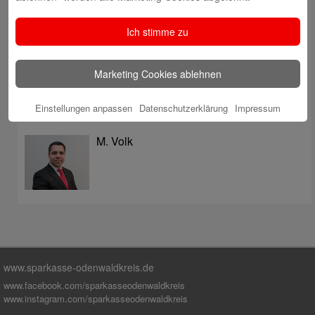
überzeugt mit Kompetenz, Service und Erfolgsbilanz
Digitale Apotheke in der Sparkassen-Geschäftsstelle
Ich stimme zu
Fränkisch-Crumbach eröffnet
Sparkasse stärkt das soziale Miteinander im
Marketing Cookies ablehnen
Odenwaldkreis
Einstellungen anpassen
Datenschutzerklärung
Impressum
Autoren
M. Volk
www.sparkasse-odenwaldkreis.de
www.facebook.com/sparkasseodenwaldkreis
www.instagram.com/sparkasseodenwaldkreis