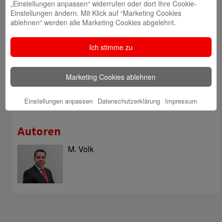
„Einstellungen anpassen“ widerrufen oder dort Ihre Cookie-
Öffnungszeiten der Sparkasse zum Wiesenmarkt
Einstellungen ändern. Mit Klick auf “Marketing Cookies
ablehnen“ werden alle Marketing Cookies abgelehnt.
Herausragende Vertriebsleistung in Jahr 2025: Team
des ImmobilienCenter der Sparkasse Odenwaldkreis
Ich stimme zu
überzeugt mit Kompetenz, Service und Erfolgsbilanz
Digitale Apotheke in der Sparkassen-Geschäftsstelle
Marketing Cookies ablehnen
Fränkisch-Crumbach eröffnet
Sparkasse stärkt das soziale Miteinander im
Einstellungen anpassen
Datenschutzerklärung
Impressum
Odenwaldkreis
Autoren
M. Volk