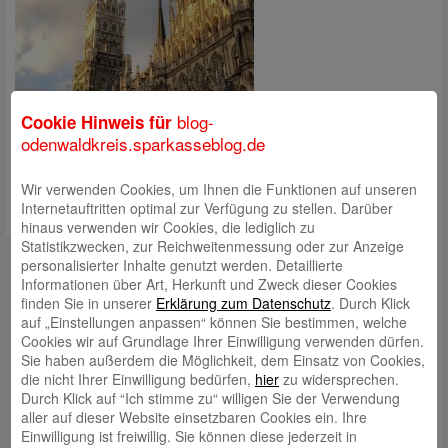
blog-
Cookie Hinweis für
odenwaldkreis.sparkasseblog.de
Wir verwenden Cookies, um Ihnen die Funktionen auf unseren
Internetauftritten optimal zur Verfügung zu stellen. Darüber
hinaus verwenden wir Cookies, die lediglich zu
Statistikzwecken, zur Reichweitenmessung oder zur Anzeige
Kontakt
personalisierter Inhalte genutzt werden. Detaillierte
Informationen über Art, Herkunft und Zweck dieser Cookies
mail@sparkasse-odenwaldkreis.de
finden Sie in unserer
Erklärung zum Datenschutz
. Durch Klick
auf „Einstellungen anpassen“ können Sie bestimmen, welche
Telefon: 06062 500
Cookies wir auf Grundlage Ihrer Einwilligung verwenden dürfen.
Sie haben außerdem die Möglichkeit, dem Einsatz von Cookies,
Auch per WhatsApp erreichbar!
die nicht Ihrer Einwilligung bedürfen,
hier
zu widersprechen.
Durch Klick auf “Ich stimme zu“ willigen Sie der Verwendung
Neueste Beiträge
aller auf dieser Website einsetzbaren Cookies ein. Ihre
Einwilligung ist freiwillig. Sie können diese jederzeit in
Sparkassen Kino Open-Air-Sommer 2026 startet