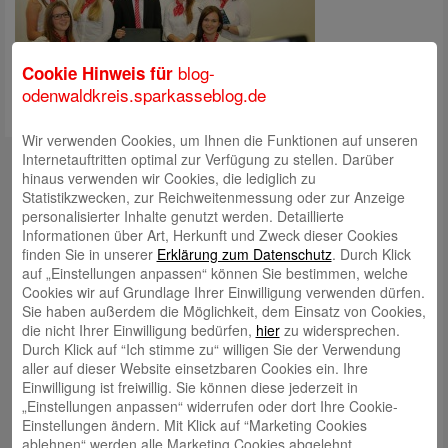
blog-
Cookie Hinweis für
odenwaldkreis.sparkasseblog.de
Wir verwenden Cookies, um Ihnen die Funktionen auf unseren
Kontakt
Internetauftritten optimal zur Verfügung zu stellen. Darüber
hinaus verwenden wir Cookies, die lediglich zu
mail@sparkasse-odenwaldkreis.de
Statistikzwecken, zur Reichweitenmessung oder zur Anzeige
personalisierter Inhalte genutzt werden. Detaillierte
Telefon: 06062 500
Informationen über Art, Herkunft und Zweck dieser Cookies
finden Sie in unserer
Erklärung zum Datenschutz
. Durch Klick
Auch per WhatsApp erreichbar!
auf „Einstellungen anpassen“ können Sie bestimmen, welche
Cookies wir auf Grundlage Ihrer Einwilligung verwenden dürfen.
Neueste Beiträge
Sie haben außerdem die Möglichkeit, dem Einsatz von Cookies,
die nicht Ihrer Einwilligung bedürfen,
hier
zu widersprechen.
Sparkassen Kino Open-Air-Sommer 2026 startet
Durch Klick auf “Ich stimme zu“ willigen Sie der Verwendung
aller auf dieser Website einsetzbaren Cookies ein. Ihre
Öffnungszeiten der Sparkasse zum Wiesenmarkt
Einwilligung ist freiwillig. Sie können diese jederzeit in
Herausragende Vertriebsleistung in Jahr 2025: Team
„Einstellungen anpassen“ widerrufen oder dort Ihre Cookie-
Einstellungen ändern. Mit Klick auf “Marketing Cookies
des ImmobilienCenter der Sparkasse Odenwaldkreis
ablehnen“ werden alle Marketing Cookies abgelehnt.