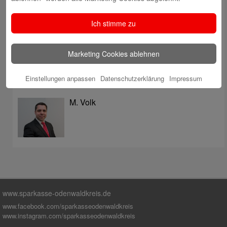
überzeugt mit Kompetenz, Service und Erfolgsbilanz
Digitale Apotheke in der Sparkassen-Geschäftsstelle
Ich stimme zu
Fränkisch-Crumbach eröffnet
Sparkasse stärkt das soziale Miteinander im
Marketing Cookies ablehnen
Odenwaldkreis
Einstellungen anpassen
Datenschutzerklärung
Impressum
Autoren
M. Volk
www.sparkasse-odenwaldkreis.de
www.facebook.com/sparkasseodenwaldkreis
www.instagram.com/sparkasseodenwaldkreis