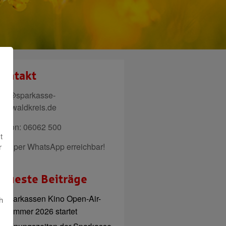
ontakt
ail@sparkasse-
denwaldkreis.de
elefon: 06062 500
t
uch per WhatsApp erreichbar!
r
eueste Beiträge
Sparkassen Kino Open-Air-
h
Sommer 2026 startet