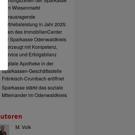
Öffnungszeiten der Sparkasse
zum Wiesenmarkt
Herausragende
Vertriebsleistung in Jahr 2025:
Team des ImmobilienCenter
der Sparkasse Odenwaldkreis
überzeugt mit Kompetenz,
Service und Erfolgsbilanz
Digitale Apotheke in der
Sparkassen-Geschäftsstelle
Fränkisch-Crumbach eröffnet
Sparkasse stärkt das soziale
Miteinander im Odenwaldkreis
utoren
M. Volk