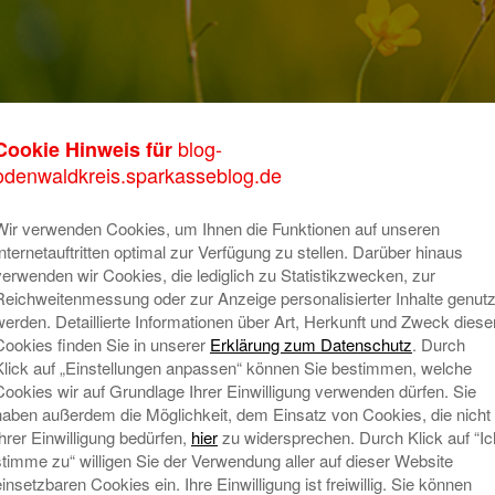
0-WA0002b
blog-
Cookie Hinweis für
K
odenwaldkreis.sparkasseblog.de
m
Wir verwenden Cookies, um Ihnen die Funktionen auf unseren
o
Internetauftritten optimal zur Verfügung zu stellen. Darüber hinaus
verwenden wir Cookies, die lediglich zu Statistikzwecken, zur
T
Reichweitenmessung oder zur Anzeige personalisierter Inhalte genutz
A
werden. Detaillierte Informationen über Art, Herkunft und Zweck diese
Cookies finden Sie in unserer
Erklärung zum Datenschutz
. Durch
Klick auf „Einstellungen anpassen“ können Sie bestimmen, welche
Cookies wir auf Grundlage Ihrer Einwilligung verwenden dürfen. Sie
N
haben außerdem die Möglichkeit, dem Einsatz von Cookies, die nicht
Ihrer Einwilligung bedürfen,
hier
zu widersprechen. Durch Klick auf “Ic
stimme zu“ willigen Sie der Verwendung aller auf dieser Website
einsetzbaren Cookies ein. Ihre Einwilligung ist freiwillig. Sie können