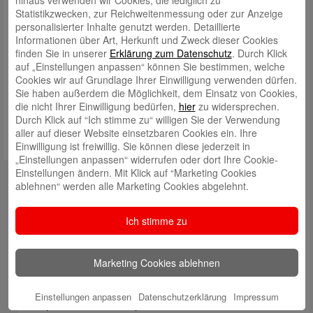
Statistikzwecken, zur Reichweitenmessung oder zur Anzeige
Mittwochnachmittag ist geschlossen)
personalisierter Inhalte genutzt werden. Detaillierte
Informationen über Art, Herkunft und Zweck dieser Cookies
finden Sie in unserer
Erklärung zum Datenschutz
. Durch Klick
auf „Einstellungen anpassen“ können Sie bestimmen, welche
Bildunterschrift: von links: Kundenberater Stefan Waldmann, Frau
Cookies wir auf Grundlage Ihrer Einwilligung verwenden dürfen.
Annemarie Knapp und Christian Hallstein, Hauptgeschäftsstellenleiter
Sie haben außerdem die Möglichkeit, dem Einsatz von Cookies,
des BeratungsCenter Michelstadt.
die nicht Ihrer Einwilligung bedürfen,
hier
zu widersprechen.
Durch Klick auf “Ich stimme zu“ willigen Sie der Verwendung
aller auf dieser Website einsetzbaren Cookies ein. Ihre
Einwilligung ist freiwillig. Sie können diese jederzeit in
„Einstellungen anpassen“ widerrufen oder dort Ihre Cookie-
Einstellungen ändern. Mit Klick auf “Marketing Cookies
Kontakt
ablehnen“ werden alle Marketing Cookies abgelehnt.
mail@sparkasse-odenwaldkreis.de
Ich stimme zu
Telefon: 06062 500
Auch per WhatsApp erreichbar!
Marketing Cookies ablehnen
Neueste Beiträge
Einstellungen anpassen
Datenschutzerklärung
Impressum
Sparkassen Kino Open-Air-Sommer 2026 startet