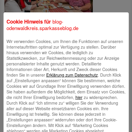
blog-
Cookie Hinweis für
odenwaldkreis.sparkasseblog.de
Wir verwenden Cookies, um Ihnen die Funktionen auf unseren
Kontakt
Internetauftritten optimal zur Verfügung zu stellen. Darüber
hinaus verwenden wir Cookies, die lediglich zu
mail@sparkasse-odenwaldkreis.de
Statistikzwecken, zur Reichweitenmessung oder zur Anzeige
personalisierter Inhalte genutzt werden. Detaillierte
Telefon: 06062 500
Informationen über Art, Herkunft und Zweck dieser Cookies
finden Sie in unserer
Erklärung zum Datenschutz
. Durch Klick
Auch per WhatsApp erreichbar!
auf „Einstellungen anpassen“ können Sie bestimmen, welche
Cookies wir auf Grundlage Ihrer Einwilligung verwenden dürfen.
Neueste Beiträge
Sie haben außerdem die Möglichkeit, dem Einsatz von Cookies,
die nicht Ihrer Einwilligung bedürfen,
hier
zu widersprechen.
Sparkassen Kino Open-Air-Sommer 2026 startet
Durch Klick auf “Ich stimme zu“ willigen Sie der Verwendung
aller auf dieser Website einsetzbaren Cookies ein. Ihre
Öffnungszeiten der Sparkasse zum Wiesenmarkt
Einwilligung ist freiwillig. Sie können diese jederzeit in
Herausragende Vertriebsleistung in Jahr 2025: Team
„Einstellungen anpassen“ widerrufen oder dort Ihre Cookie-
Einstellungen ändern. Mit Klick auf “Marketing Cookies
des ImmobilienCenter der Sparkasse Odenwaldkreis
ablehnen“ werden alle Marketing Cookies abgelehnt.