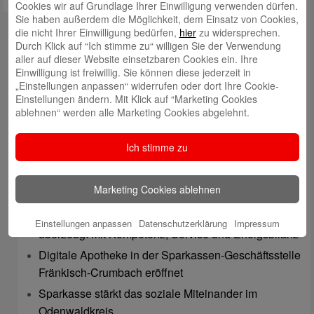
Cookies wir auf Grundlage Ihrer Einwilligung verwenden dürfen.
Sie haben außerdem die Möglichkeit, dem Einsatz von Cookies,
Kontakt
die nicht Ihrer Einwilligung bedürfen,
hier
zu widersprechen.
Durch Klick auf “Ich stimme zu“ willigen Sie der Verwendung
mail@sparkasse-odenwaldkreis.de
aller auf dieser Website einsetzbaren Cookies ein. Ihre
Einwilligung ist freiwillig. Sie können diese jederzeit in
Telefon: 06062 500
„Einstellungen anpassen“ widerrufen oder dort Ihre Cookie-
Einstellungen ändern. Mit Klick auf “Marketing Cookies
Auch per WhatsApp erreichbar!
ablehnen“ werden alle Marketing Cookies abgelehnt.
Neueste Beiträge
Ich stimme zu
Sparkassen Kino Open-Air-Sommer 2026 startet
Öffnungszeiten der Sparkasse zum Wiesenmarkt
Marketing Cookies ablehnen
Herausragende Vertriebsleistung in Jahr 2025: Team
des ImmobilienCenter der Sparkasse Odenwaldkreis
Einstellungen anpassen
Datenschutzerklärung
Impressum
überzeugt mit Kompetenz, Service und Erfolgsbilanz
Digitale Apotheke in der Sparkassen-Geschäftsstelle
Fränkisch-Crumbach eröffnet
Sparkasse stärkt das soziale Miteinander im
Odenwaldkreis