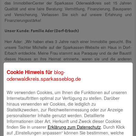
das ImmobilienCenter der Sparkasse Odenwaldkreis seit 15 Jahren
Qualität und eine faire Beratung: Vermittlung, Finanzierung, Bausparen
und Versicherung. Verlassen Sie sich auf unsere Erfahrung und
Finanzierungsstärke!
Unser Kunde: Familie Ader (Dorf-Erbach)
Herr Ader: „Wir haben etwa 3 Jahre nach einer Immobilie gesucht. Bis
unsere Tochter Michelle auf der Sparkassen-Website ein Haus in Dorf-
Erbach entdeckte. Meine Frau stammt aus Paraquay und da der Baustil
dieses Hauses an ihre Heimat erinnerte, waren sie und die anderen
Familienmitglieder sofort begeistert.
blog-
Cookie Hinweis für
Als dann auch noch der Preis passte und Rolf Berg für eine passende
odenwaldkreis.sparkasseblog.de
Finanzierung sorgte, war der Weg zu unserer Traumimmobilie geebnet.
Im letzten Schritt begleitete uns Immobilienmakler Marcel Carnier
Wir verwenden Cookies, um Ihnen die Funktionen auf unseren
kompetent bei den Kaufformalitäten.“
Internetauftritten optimal zur Verfügung zu stellen. Darüber
Bildunterschrift: Familie Ader mit Immobilienmakler Marcel Carnier
hinaus verwenden wir Cookies, die lediglich zu
(links) und
Statistikzwecken, zur Reichweitenmessung oder zur Anzeige
Finanzierungsberater Rolf Berg (Mitte) beim gemeinsamen Kaffee.
personalisierter Inhalte genutzt werden. Detaillierte
Informationen über Art, Herkunft und Zweck dieser Cookies
finden Sie in unserer
Erklärung zum Datenschutz
. Durch Klick
auf „Einstellungen anpassen“ können Sie bestimmen, welche