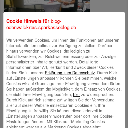
blog-
Cookie Hinweis für
odenwaldkreis.sparkasseblog.de
Wir verwenden Cookies, um Ihnen die Funktionen auf unseren
Kontakt
Internetauftritten optimal zur Verfügung zu stellen. Darüber
hinaus verwenden wir Cookies, die lediglich zu
mail@sparkasse-odenwaldkreis.de
Statistikzwecken, zur Reichweitenmessung oder zur Anzeige
personalisierter Inhalte genutzt werden. Detaillierte
Telefon: 06062 500
Informationen über Art, Herkunft und Zweck dieser Cookies
finden Sie in unserer
Erklärung zum Datenschutz
. Durch Klick
Auch per WhatsApp erreichbar!
auf „Einstellungen anpassen“ können Sie bestimmen, welche
Cookies wir auf Grundlage Ihrer Einwilligung verwenden dürfen.
Neueste Beiträge
Sie haben außerdem die Möglichkeit, dem Einsatz von Cookies,
die nicht Ihrer Einwilligung bedürfen,
hier
zu widersprechen.
Sparkassen Kino Open-Air-Sommer 2026 startet
Durch Klick auf “Ich stimme zu“ willigen Sie der Verwendung
aller auf dieser Website einsetzbaren Cookies ein. Ihre
Öffnungszeiten der Sparkasse zum Wiesenmarkt
Einwilligung ist freiwillig. Sie können diese jederzeit in
Herausragende Vertriebsleistung in Jahr 2025: Team
„Einstellungen anpassen“ widerrufen oder dort Ihre Cookie-
Einstellungen ändern. Mit Klick auf “Marketing Cookies
des ImmobilienCenter der Sparkasse Odenwaldkreis
ablehnen“ werden alle Marketing Cookies abgelehnt.