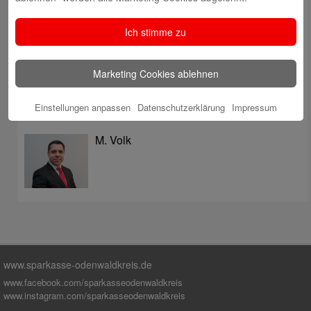
überzeugt mit Kompetenz, Service und Erfolgsbilanz
Digitale Apotheke in der Sparkassen-Geschäftsstelle
Ich stimme zu
Fränkisch-Crumbach eröffnet
Sparkasse stärkt das soziale Miteinander im
Marketing Cookies ablehnen
Odenwaldkreis
Einstellungen anpassen
Datenschutzerklärung
Impressum
Autoren
M. Volk
www.sparkasse-odenwaldkreis.de
www.facebook.com/sparkasseodenwaldkreis
www.instagram.com/sparkasseodenwaldkreis