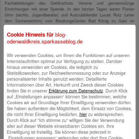
Fachabteilungen des Geldinstituts Vereine und gemeinnützige
Einrichtungen mit einer Spende. In den letzten Tagen waren Florian
Grim (rechts, Jugendberater) und Auszubildender Lucas Rutz (unter
dem Sonnenschirm) vom BeratungsCenter Bad König zu Gast im
dortigen Freibad. Sie übergaben die Spende zur Anschaffung von
Sonnenschirmen in Höhe von 250 Euro an Walther Arndt (Vorsitzender
blog-
Cookie Hinweis für
des Förderkreises des Freibades Bad König).
odenwaldkreis.sparkasseblog.de
Wir verwenden Cookies, um Ihnen die Funktionen auf unseren
Internetauftritten optimal zur Verfügung zu stellen. Darüber
hinaus verwenden wir Cookies, die lediglich zu
Kontakt
Statistikzwecken, zur Reichweitenmessung oder zur Anzeige
personalisierter Inhalte genutzt werden. Detaillierte
mail@sparkasse-odenwaldkreis.de
Informationen über Art, Herkunft und Zweck dieser Cookies
finden Sie in unserer
Erklärung zum Datenschutz
. Durch Klick
Telefon: 06062 500
auf „Einstellungen anpassen“ können Sie bestimmen, welche
Cookies wir auf Grundlage Ihrer Einwilligung verwenden dürfen.
Auch per WhatsApp erreichbar!
Sie haben außerdem die Möglichkeit, dem Einsatz von Cookies,
die nicht Ihrer Einwilligung bedürfen,
hier
zu widersprechen.
Neueste Beiträge
Durch Klick auf “Ich stimme zu“ willigen Sie der Verwendung
aller auf dieser Website einsetzbaren Cookies ein. Ihre
Sparkassen Kino Open-Air-Sommer 2026 startet
Einwilligung ist freiwillig. Sie können diese jederzeit in
„Einstellungen anpassen“ widerrufen oder dort Ihre Cookie-