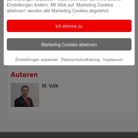
Öffnungszeiten der Sparkasse zum Wiesenmarkt
Einstellungen ändern. Mit Klick auf “Marketing Cookies
Herausragende Vertriebsleistung in Jahr 2025: Team
ablehnen“ werden alle Marketing Cookies abgelehnt.
des ImmobilienCenter der Sparkasse Odenwaldkreis
überzeugt mit Kompetenz, Service und Erfolgsbilanz
Ich stimme zu
Digitale Apotheke in der Sparkassen-Geschäftsstelle
Fränkisch-Crumbach eröffnet
Marketing Cookies ablehnen
Sparkasse stärkt das soziale Miteinander im
Odenwaldkreis
Einstellungen anpassen
Datenschutzerklärung
Impressum
Autoren
M. Volk