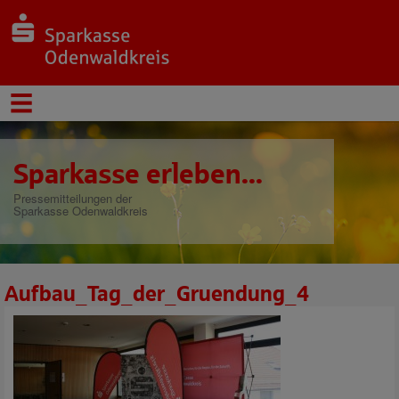
Sparkasse erleben...
Pressemitteilungen der
Sparkasse Odenwaldkreis
Aufbau_Tag_der_Gruendung_4