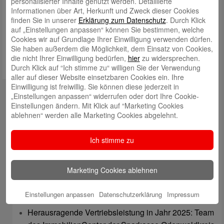
personalisierter Inhalte genutzt werden. Detaillierte
Informationen über Art, Herkunft und Zweck dieser Cookies
Meinen Namen, meine E-Mail-Adresse und meine Website in
finden Sie in unserer
Erklärung zum Datenschutz
. Durch Klick
diesem Browser für die nächste Kommentierung speichern.
auf „Einstellungen anpassen“ können Sie bestimmen, welche
Cookies wir auf Grundlage Ihrer Einwilligung verwenden dürfen.
Sie haben außerdem die Möglichkeit, dem Einsatz von Cookies,
die nicht Ihrer Einwilligung bedürfen,
hier
zu widersprechen.
Durch Klick auf “Ich stimme zu“ willigen Sie der Verwendung
aller auf dieser Website einsetzbaren Cookies ein. Ihre
Einwilligung ist freiwillig. Sie können diese jederzeit in
Kontakt
„Einstellungen anpassen“ widerrufen oder dort Ihre Cookie-
Einstellungen ändern. Mit Klick auf “Marketing Cookies
mail@sparkasse-odenwaldkreis.de
ablehnen“ werden alle Marketing Cookies abgelehnt.
Telefon: 06062 500
Ich stimme zu
Auch per WhatsApp erreichbar!
Neueste Beiträge
Marketing Cookies ablehnen
Sparkassen Kino Open-Air-Sommer 2026 startet
Einstellungen anpassen
Datenschutzerklärung
Impressum
Öffnungszeiten der Sparkasse zum Wiesenmarkt
Herausragende Vertriebsleistung in Jahr 2025: Team