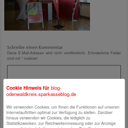
Schreibe einen Kommentar
Deine E-Mail-Adresse wird nicht veröffentlicht.
Erforderliche Felder
sind mit
*
markiert
blog-
Cookie Hinweis für
odenwaldkreis.sparkasseblog.de
Wir verwenden Cookies, um Ihnen die Funktionen auf unseren
Name
*
Internetauftritten optimal zur Verfügung zu stellen. Darüber
E-Mail
*
hinaus verwenden wir Cookies, die lediglich zu
Statistikzwecken, zur Reichweitenmessung oder zur Anzeige
Website