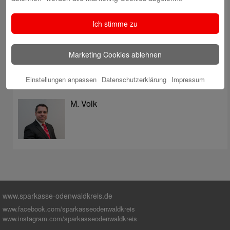
überzeugt mit Kompetenz, Service und Erfolgsbilanz
Digitale Apotheke in der Sparkassen-Geschäftsstelle
Ich stimme zu
Fränkisch-Crumbach eröffnet
Sparkasse stärkt das soziale Miteinander im
Marketing Cookies ablehnen
Odenwaldkreis
Einstellungen anpassen
Datenschutzerklärung
Impressum
Autoren
M. Volk
www.sparkasse-odenwaldkreis.de
www.facebook.com/sparkasseodenwaldkreis
www.instagram.com/sparkasseodenwaldkreis