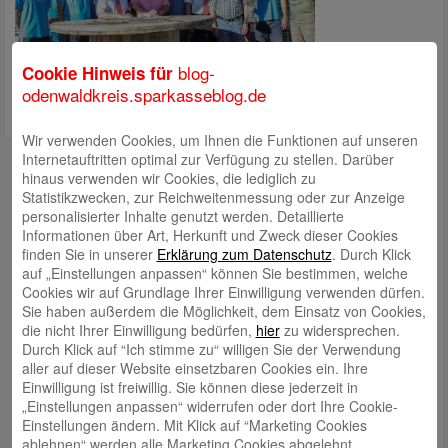
blog-
Cookie Hinweis für
odenwaldkreis.sparkasseblog.de
Wir verwenden Cookies, um Ihnen die Funktionen auf unseren
Kontakt
Internetauftritten optimal zur Verfügung zu stellen. Darüber
hinaus verwenden wir Cookies, die lediglich zu
mail@sparkasse-odenwaldkreis.de
Statistikzwecken, zur Reichweitenmessung oder zur Anzeige
personalisierter Inhalte genutzt werden. Detaillierte
Telefon: 06062 500
Informationen über Art, Herkunft und Zweck dieser Cookies
finden Sie in unserer
Erklärung zum Datenschutz
. Durch Klick
Auch per WhatsApp erreichbar!
auf „Einstellungen anpassen“ können Sie bestimmen, welche
Cookies wir auf Grundlage Ihrer Einwilligung verwenden dürfen.
Neueste Beiträge
Sie haben außerdem die Möglichkeit, dem Einsatz von Cookies,
die nicht Ihrer Einwilligung bedürfen,
hier
zu widersprechen.
Sparkassen Kino Open-Air-Sommer 2026 startet
Durch Klick auf “Ich stimme zu“ willigen Sie der Verwendung
aller auf dieser Website einsetzbaren Cookies ein. Ihre
Öffnungszeiten der Sparkasse zum Wiesenmarkt
Einwilligung ist freiwillig. Sie können diese jederzeit in
Herausragende Vertriebsleistung in Jahr 2025: Team
„Einstellungen anpassen“ widerrufen oder dort Ihre Cookie-
Einstellungen ändern. Mit Klick auf “Marketing Cookies
des ImmobilienCenter der Sparkasse Odenwaldkreis
ablehnen“ werden alle Marketing Cookies abgelehnt.