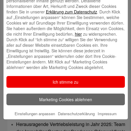
personalisierter Inhalte genutzt werden. Detaillierte
Informationen über Art, Herkunft und Zweck dieser Cookies
Name, E-Mail-Adresse und Website in diesem Browser für
finden Sie in unserer
Erklärung zum Datenschutz
. Durch Klick
meinen nächsten Kommentar speichern.
auf „Einstellungen anpassen“ können Sie bestimmen, welche
Cookies wir auf Grundlage Ihrer Einwilligung verwenden dürfen.
Sie haben außerdem die Möglichkeit, dem Einsatz von Cookies,
die nicht Ihrer Einwilligung bedürfen,
hier
zu widersprechen.
Durch Klick auf “Ich stimme zu“ willigen Sie der Verwendung
aller auf dieser Website einsetzbaren Cookies ein. Ihre
Einwilligung ist freiwillig. Sie können diese jederzeit in
Kontakt
„Einstellungen anpassen“ widerrufen oder dort Ihre Cookie-
Einstellungen ändern. Mit Klick auf “Marketing Cookies
mail@sparkasse-odenwaldkreis.de
ablehnen“ werden alle Marketing Cookies abgelehnt.
Telefon: 06062 500
Ich stimme zu
Auch per WhatsApp erreichbar!
Neueste Beiträge
Marketing Cookies ablehnen
Sparkassen Kino Open-Air-Sommer 2026 startet
Einstellungen anpassen
Datenschutzerklärung
Impressum
Öffnungszeiten der Sparkasse zum Wiesenmarkt
Herausragende Vertriebsleistung in Jahr 2025: Team