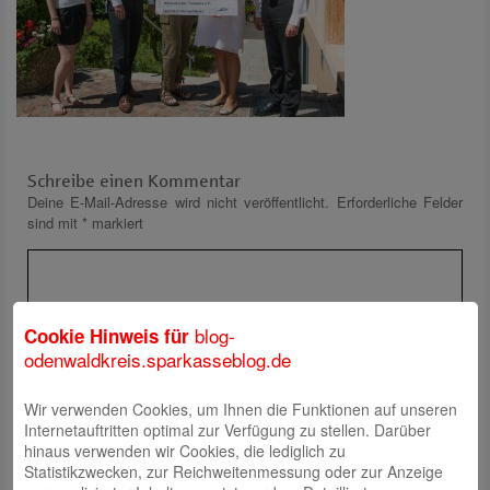
Schreibe einen Kommentar
Deine E-Mail-Adresse wird nicht veröffentlicht.
Erforderliche Felder
sind mit
*
markiert
blog-
Cookie Hinweis für
odenwaldkreis.sparkasseblog.de
Wir verwenden Cookies, um Ihnen die Funktionen auf unseren
Name
*
Internetauftritten optimal zur Verfügung zu stellen. Darüber
E-Mail-Adresse
*
hinaus verwenden wir Cookies, die lediglich zu
Statistikzwecken, zur Reichweitenmessung oder zur Anzeige
Website