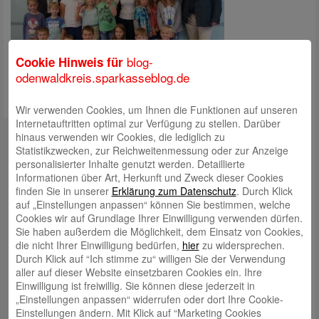
blog-
Cookie Hinweis für
odenwaldkreis.sparkasseblog.de
Wir verwenden Cookies, um Ihnen die Funktionen auf unseren
Internetauftritten optimal zur Verfügung zu stellen. Darüber
Kontakt
hinaus verwenden wir Cookies, die lediglich zu
Statistikzwecken, zur Reichweitenmessung oder zur Anzeige
mail@sparkasse-odenwaldkreis.de
personalisierter Inhalte genutzt werden. Detaillierte
Informationen über Art, Herkunft und Zweck dieser Cookies
Telefon: 06062 500
finden Sie in unserer
Erklärung zum Datenschutz
. Durch Klick
auf „Einstellungen anpassen“ können Sie bestimmen, welche
Auch per WhatsApp erreichbar!
Cookies wir auf Grundlage Ihrer Einwilligung verwenden dürfen.
Sie haben außerdem die Möglichkeit, dem Einsatz von Cookies,
Neueste Beiträge
die nicht Ihrer Einwilligung bedürfen,
hier
zu widersprechen.
Durch Klick auf “Ich stimme zu“ willigen Sie der Verwendung
Sparkassen Kino Open-Air-Sommer 2026 startet
aller auf dieser Website einsetzbaren Cookies ein. Ihre
Öffnungszeiten der Sparkasse zum Wiesenmarkt
Einwilligung ist freiwillig. Sie können diese jederzeit in
„Einstellungen anpassen“ widerrufen oder dort Ihre Cookie-
Herausragende Vertriebsleistung in Jahr 2025: Team
Einstellungen ändern. Mit Klick auf “Marketing Cookies