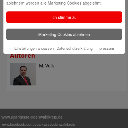
des ImmobilienCenter der Sparkasse Odenwaldkreis
ablehnen“ werden alle Marketing Cookies abgelehnt.
überzeugt mit Kompetenz, Service und Erfolgsbilanz
Ich stimme zu
Digitale Apotheke in der Sparkassen-Geschäftsstelle
Fränkisch-Crumbach eröffnet
Sparkasse stärkt das soziale Miteinander im
Marketing Cookies ablehnen
Odenwaldkreis
Einstellungen anpassen
Datenschutzerklärung
Impressum
Autoren
M. Volk
www.sparkasse-odenwaldkreis.de
www.facebook.com/sparkasseodenwaldkreis