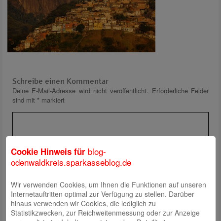
Schreibe einen Kommentar
Deine E-Mail-Adresse wird nicht veröffentlicht.
Erforderliche Felder
sind mit
*
markiert
blog-
Cookie Hinweis für
odenwaldkreis.sparkasseblog.de
Wir verwenden Cookies, um Ihnen die Funktionen auf unseren
Name
*
Internetauftritten optimal zur Verfügung zu stellen. Darüber
E-Mail
*
hinaus verwenden wir Cookies, die lediglich zu
Statistikzwecken, zur Reichweitenmessung oder zur Anzeige
Website