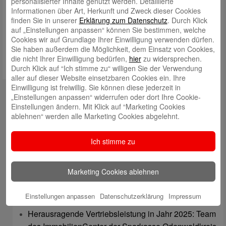
personalisierter Inhalte genutzt werden. Detaillierte
Informationen über Art, Herkunft und Zweck dieser Cookies
Meinen Namen, meine E-Mail-Adresse und meine Website in
finden Sie in unserer
Erklärung zum Datenschutz
. Durch Klick
diesem Browser für die nächste Kommentierung speichern.
auf „Einstellungen anpassen“ können Sie bestimmen, welche
Cookies wir auf Grundlage Ihrer Einwilligung verwenden dürfen.
Sie haben außerdem die Möglichkeit, dem Einsatz von Cookies,
die nicht Ihrer Einwilligung bedürfen,
hier
zu widersprechen.
Durch Klick auf “Ich stimme zu“ willigen Sie der Verwendung
aller auf dieser Website einsetzbaren Cookies ein. Ihre
Einwilligung ist freiwillig. Sie können diese jederzeit in
Kontakt
„Einstellungen anpassen“ widerrufen oder dort Ihre Cookie-
Einstellungen ändern. Mit Klick auf “Marketing Cookies
mail@sparkasse-odenwaldkreis.de
ablehnen“ werden alle Marketing Cookies abgelehnt.
Telefon: 06062 500
Ich stimme zu
Auch per WhatsApp erreichbar!
Neueste Beiträge
Marketing Cookies ablehnen
Sparkassen Kino Open-Air-Sommer 2026 startet
Einstellungen anpassen
Datenschutzerklärung
Impressum
Öffnungszeiten der Sparkasse zum Wiesenmarkt
Herausragende Vertriebsleistung in Jahr 2025: Team