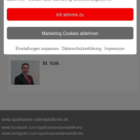
überzeugt mit Kompetenz, Service und Erfolgsbilanz
Digitale Apotheke in der Sparkassen-Geschäftsstelle
Ich stimme zu
Fränkisch-Crumbach eröffnet
Sparkasse stärkt das soziale Miteinander im
Marketing Cookies ablehnen
Odenwaldkreis
Einstellungen anpassen
Datenschutzerklärung
Impressum
Autoren
M. Volk
www.sparkasse-odenwaldkreis.de
www.facebook.com/sparkasseodenwaldkreis
www.instagram.com/sparkasseodenwaldkreis