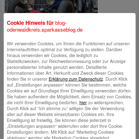
blog-
Cookie Hinweis für
odenwaldkreis.sparkasseblog.de
Wir verwenden Cookies, um Ihnen die Funktionen auf unseren
Kontakt
Internetauftritten optimal zur Verfügung zu stellen. Darüber
hinaus verwenden wir Cookies, die lediglich zu
mail@sparkasse-odenwaldkreis.de
Statistikzwecken, zur Reichweitenmessung oder zur Anzeige
personalisierter Inhalte genutzt werden. Detaillierte
Telefon: 06062 500
Informationen über Art, Herkunft und Zweck dieser Cookies
finden Sie in unserer
Erklärung zum Datenschutz
. Durch Klick
Auch per WhatsApp erreichbar!
auf „Einstellungen anpassen“ können Sie bestimmen, welche
Cookies wir auf Grundlage Ihrer Einwilligung verwenden dürfen.
Neueste Beiträge
Sie haben außerdem die Möglichkeit, dem Einsatz von Cookies,
die nicht Ihrer Einwilligung bedürfen,
hier
zu widersprechen.
Sparkassen Kino Open-Air-Sommer 2026 startet
Durch Klick auf “Ich stimme zu“ willigen Sie der Verwendung
aller auf dieser Website einsetzbaren Cookies ein. Ihre
Öffnungszeiten der Sparkasse zum Wiesenmarkt
Einwilligung ist freiwillig. Sie können diese jederzeit in
Herausragende Vertriebsleistung in Jahr 2025: Team
„Einstellungen anpassen“ widerrufen oder dort Ihre Cookie-
Einstellungen ändern. Mit Klick auf “Marketing Cookies
des ImmobilienCenter der Sparkasse Odenwaldkreis
ablehnen“ werden alle Marketing Cookies abgelehnt.