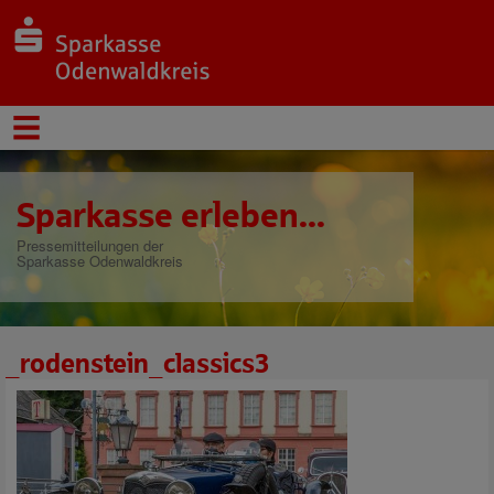
Sparkasse erleben...
Pressemitteilungen der
Sparkasse Odenwaldkreis
_rodenstein_classics3