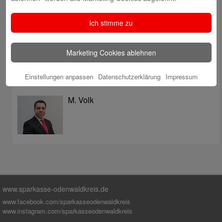
überzeugt mit Kompetenz, Service und Erfolgsbilanz
Digitale Apotheke in der Sparkassen-Geschäftsstelle
Ich stimme zu
Fränkisch-Crumbach eröffnet
Sparkasse stärkt das soziale Miteinander im
Marketing Cookies ablehnen
Odenwaldkreis
Einstellungen anpassen
Datenschutzerklärung
Impressum
Autoren
M. Volk
www.sparkasse-odenwaldkreis.de
www.facebook.com/sparkasseodenwaldkreis
www.instagram.com/sparkasseodenwaldkreis