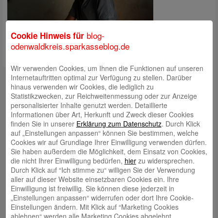
blog-
Cookie Hinweis für
odenwaldkreis.sparkasseblog.de
Wir verwenden Cookies, um Ihnen die Funktionen auf unseren
Kontakt
Internetauftritten optimal zur Verfügung zu stellen. Darüber
hinaus verwenden wir Cookies, die lediglich zu
mail@sparkasse-odenwaldkreis.de
Statistikzwecken, zur Reichweitenmessung oder zur Anzeige
personalisierter Inhalte genutzt werden. Detaillierte
Telefon: 06062 500
Informationen über Art, Herkunft und Zweck dieser Cookies
finden Sie in unserer
Erklärung zum Datenschutz
. Durch Klick
Auch per WhatsApp erreichbar!
auf „Einstellungen anpassen“ können Sie bestimmen, welche
Cookies wir auf Grundlage Ihrer Einwilligung verwenden dürfen.
Neueste Beiträge
Sie haben außerdem die Möglichkeit, dem Einsatz von Cookies,
die nicht Ihrer Einwilligung bedürfen,
hier
zu widersprechen.
Sparkassen Kino Open-Air-Sommer 2026 startet
Durch Klick auf “Ich stimme zu“ willigen Sie der Verwendung
aller auf dieser Website einsetzbaren Cookies ein. Ihre
Öffnungszeiten der Sparkasse zum Wiesenmarkt
Einwilligung ist freiwillig. Sie können diese jederzeit in
Herausragende Vertriebsleistung in Jahr 2025: Team
„Einstellungen anpassen“ widerrufen oder dort Ihre Cookie-
Einstellungen ändern. Mit Klick auf “Marketing Cookies
des ImmobilienCenter der Sparkasse Odenwaldkreis
ablehnen“ werden alle Marketing Cookies abgelehnt.