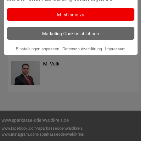
überzeugt mit Kompetenz, Service und Erfolgsbilanz
Digitale Apotheke in der Sparkassen-Geschäftsstelle
Ich stimme zu
Fränkisch-Crumbach eröffnet
Sparkasse stärkt das soziale Miteinander im
Marketing Cookies ablehnen
Odenwaldkreis
Einstellungen anpassen
Datenschutzerklärung
Impressum
Autoren
M. Volk
www.sparkasse-odenwaldkreis.de
www.facebook.com/sparkasseodenwaldkreis
www.instagram.com/sparkasseodenwaldkreis