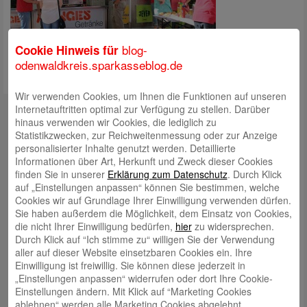
blog-
Cookie Hinweis für
odenwaldkreis.sparkasseblog.de
Wir verwenden Cookies, um Ihnen die Funktionen auf unseren
Kontakt
Internetauftritten optimal zur Verfügung zu stellen. Darüber
hinaus verwenden wir Cookies, die lediglich zu
mail@sparkasse-odenwaldkreis.de
Statistikzwecken, zur Reichweitenmessung oder zur Anzeige
personalisierter Inhalte genutzt werden. Detaillierte
Telefon: 06062 500
Informationen über Art, Herkunft und Zweck dieser Cookies
finden Sie in unserer
Erklärung zum Datenschutz
. Durch Klick
Auch per WhatsApp erreichbar!
auf „Einstellungen anpassen“ können Sie bestimmen, welche
Cookies wir auf Grundlage Ihrer Einwilligung verwenden dürfen.
Neueste Beiträge
Sie haben außerdem die Möglichkeit, dem Einsatz von Cookies,
die nicht Ihrer Einwilligung bedürfen,
hier
zu widersprechen.
Sparkassen Kino Open-Air-Sommer 2026 startet
Durch Klick auf “Ich stimme zu“ willigen Sie der Verwendung
aller auf dieser Website einsetzbaren Cookies ein. Ihre
Öffnungszeiten der Sparkasse zum Wiesenmarkt
Einwilligung ist freiwillig. Sie können diese jederzeit in
Herausragende Vertriebsleistung in Jahr 2025: Team
„Einstellungen anpassen“ widerrufen oder dort Ihre Cookie-
Einstellungen ändern. Mit Klick auf “Marketing Cookies
des ImmobilienCenter der Sparkasse Odenwaldkreis
ablehnen“ werden alle Marketing Cookies abgelehnt.