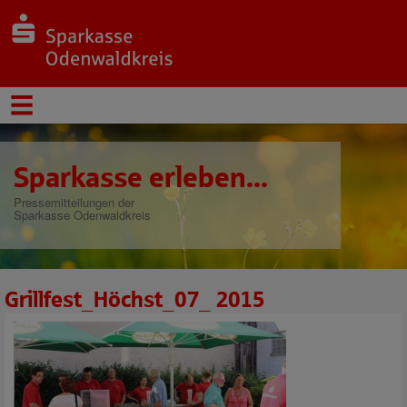
Sparkasse erleben...
Pressemitteilungen der
Sparkasse Odenwaldkreis
Grillfest_Höchst_07_ 2015