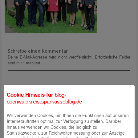
Schreibe einen Kommentar
Deine E-Mail-Adresse wird nicht veröffentlicht.
Erforderliche Felder
sind mit
*
markiert
blog-
Cookie Hinweis für
odenwaldkreis.sparkasseblog.de
Wir verwenden Cookies, um Ihnen die Funktionen auf unseren
Name
*
Internetauftritten optimal zur Verfügung zu stellen. Darüber
E-Mail
*
hinaus verwenden wir Cookies, die lediglich zu
Statistikzwecken, zur Reichweitenmessung oder zur Anzeige
Website